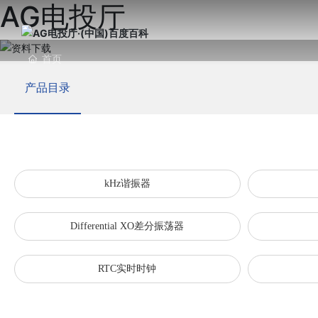
AG电投厅
首页
产品目录
公司
kH
Wi-
产品
公司
投资
职涯
联系
员工
Pro
健康
晶振
招聘
廉洁
Dif
安防
前往
kHz谐振器
ES
OC
智能
Differential XO差分振荡器
RT
RTC实时时钟
双音