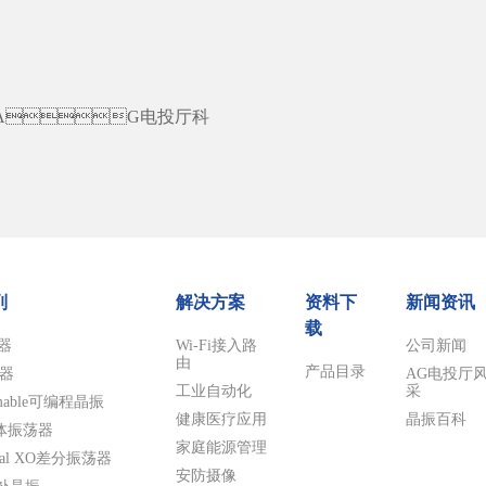
G电投厅科
列
解决方案
资料下
新闻资讯
载
器
Wi-Fi接入路
公司新闻
由
产品目录
振器
AG电投厅
工业自动化
采
mmable可编程晶振
健康医疗应用
晶振百科
晶体振荡器
家庭能源管理
ntial XO差分振荡器
安防摄像