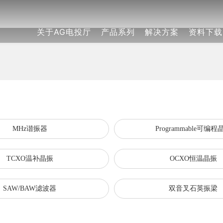
关于AG电投厅
产品系列
解决方案
资料下载
简介
z谐振器
Fi接入路由
目录
新闻
者保护
发展
方式
企业文化
MHz谐振器
工业自动化
AG电投厅风采
福利制度
申请样品
风采
grammable可编程晶振
医疗应用
百科
信息
资质荣誉
SPXO晶体振荡器
家庭能源管理
加入AG电投厅
举报
ferential XO差分振荡器
摄像
AG电投厅
矿产尽职声明
TCXO温补晶振
智能照明
MHz谐振器
Programmable可编程
G专区
XO恒温晶振
手机
晶核系列（CoreCrystal Se
智能电表
TCXO温补晶振
OCXO恒温晶振
C实时时钟
SAW/BAW滤波器
SAW/BAW滤波器
双音叉石英振梁
叉石英振梁