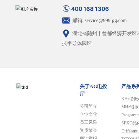
400 168 1306
邮箱: service@999-gg.com
湖北省随州市曾都经济开发区A
技半导体园区
关于AG电投
产品系
厅
KHz谐振
公司简介
MHz谐
企业文化
Progra
员工风采
SPXO
资质荣誉
Differe
廉洁举报